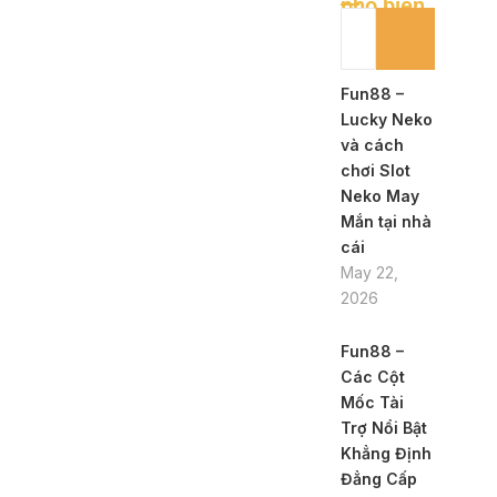
phổ biến
Fun88 –
Lucky Neko
và cách
chơi Slot
Neko May
Mắn tại nhà
cái
May 22,
2026
Fun88 –
Các Cột
Mốc Tài
Trợ Nổi Bật
Khẳng Định
Đẳng Cấp