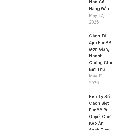
Nhà Cái
Hàng Đầu
May 22,
2026
Cách Tải
App Fun88
Đơn Giản,
Nhanh
Chóng Cho
Bet Thủ
May 19,
2026
Kèo Tỷ Số
Cách Biệt
Fun88 Bí
Quyết Chơi
Kèo Ăn
Sạch Tiền