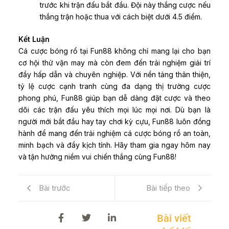
trước khi trận đấu bắt đầu. Đội này thắng cược nếu
thắng trận hoặc thua với cách biệt dưới 4.5 điểm.
Kết Luận
Cá cược bóng rổ tại Fun88 không chỉ mang lại cho bạn
cơ hội thử vận may mà còn đem đến trải nghiệm giải trí
đầy hấp dẫn và chuyên nghiệp. Với nền tảng thân thiện,
tỷ lệ cược cạnh tranh cùng đa dạng thị trường cược
phong phú, Fun88 giúp bạn dễ dàng đặt cược và theo
dõi các trận đấu yêu thích mọi lúc mọi nơi. Dù bạn là
người mới bắt đầu hay tay chơi kỳ cựu, Fun88 luôn đồng
hành để mang đến trải nghiệm cá cược bóng rổ an toàn,
minh bạch và đầy kịch tính. Hãy tham gia ngay hôm nay
và tận hưởng niềm vui chiến thắng cùng Fun88!
Bài trước
Bài tiếp theo
Bài viết