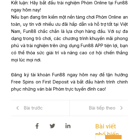
Kết luận: Hãy bắt đầu trải nghiệm Phỏm Online tại Fun88
ngay hôm nay!
Nếu bạn đang tìm kiếm một nền tảng chơi Phỏm Online an
toàn, uy tín với nhiều ưu đãi hấp dẫn và hỗ trợ tốt tại Việt
Nam, Fun88 chắc chắn là lựa chọn hàng đầu. Với sự đa
dạng trong trò chơi, các chương trình khuyến mãi phong
phú và trải nghiệm trên ứng dụng Fun88 APP tiện lợi, bạn
có thể thỏa sức giải trí và nâng cao cơ hội chiến thắng
mọi lúc mọi nơi.
Đăng ký tài khoản Fun88 ngay hôm nay để tận hưởng
Free Spins on First Deposit và bắt đầu hành trình chinh
phục những ván bài Phỏm trực tuyến đỉnh cao!
Bài trước
Bài tiếp theo
Bài viết
phổ biến