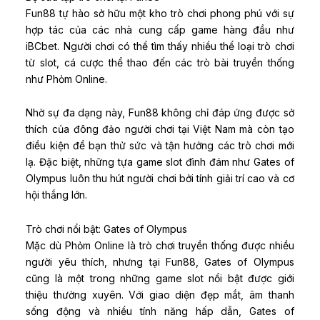
Fun88 tự hào sở hữu một kho trò chơi phong phú với sự
hợp tác của các nhà cung cấp game hàng đầu như
iBCbet. Người chơi có thể tìm thấy nhiều thể loại trò chơi
từ slot, cá cược thể thao đến các trò bài truyền thống
như Phỏm Online.
Nhờ sự đa dạng này, Fun88 không chỉ đáp ứng được sở
thích của đông đảo người chơi tại Việt Nam mà còn tạo
điều kiện để bạn thử sức và tận hưởng các trò chơi mới
lạ. Đặc biệt, những tựa game slot đình đám như Gates of
Olympus luôn thu hút người chơi bởi tính giải trí cao và cơ
hội thắng lớn.
Trò chơi nổi bật: Gates of Olympus
Mặc dù Phỏm Online là trò chơi truyền thống được nhiều
người yêu thích, nhưng tại Fun88, Gates of Olympus
cũng là một trong những game slot nổi bật được giới
thiệu thường xuyên. Với giao diện đẹp mắt, âm thanh
sống động và nhiều tính năng hấp dẫn, Gates of