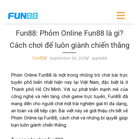
Fun88: Phỏm Online Fun88 là gì?
Cách chơi để luôn giành chiến thắng
Fun88
/
September 30, 2025
/
apple88
Phỏm Online Fun88 là một trong những trò chơi bài trực
tuyến phổ biến nhất hiện nay tại Việt Nam, đặc biệt là ở
Thành phố Hồ Chí Minh. Với sự phát triển mạnh mẽ của
công nghệ và nền tảng chơi game trực tuyến, Fun88 đã
mang đến cho người chơi một trải nghiệm giải trí đa dạng,
an toàn và dễ tiếp cận. Bài viết này sẽ giới thiệu chi tiết về
Phỏm Online tại Fun88, cách chơi và những bí quyết giúp
bạn luôn giành chiến thắng.