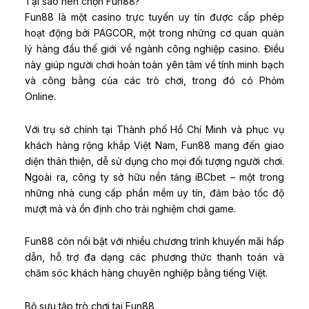
Tại sao nên chọn Fun88?
Fun88 là một casino trực tuyến uy tín được cấp phép
hoạt động bởi PAGCOR, một trong những cơ quan quản
lý hàng đầu thế giới về ngành công nghiệp casino. Điều
này giúp người chơi hoàn toàn yên tâm về tính minh bạch
và công bằng của các trò chơi, trong đó có Phỏm
Online.
Với trụ sở chính tại Thành phố Hồ Chí Minh và phục vụ
khách hàng rộng khắp Việt Nam, Fun88 mang đến giao
diện thân thiện, dễ sử dụng cho mọi đối tượng người chơi.
Ngoài ra, công ty sở hữu nền tảng iBCbet – một trong
những nhà cung cấp phần mềm uy tín, đảm bảo tốc độ
mượt mà và ổn định cho trải nghiệm chơi game.
Fun88 còn nổi bật với nhiều chương trình khuyến mãi hấp
dẫn, hỗ trợ đa dạng các phương thức thanh toán và
chăm sóc khách hàng chuyên nghiệp bằng tiếng Việt.
Bộ sưu tập trò chơi tại Fun88