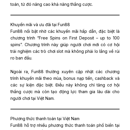
toán, từ đó nâng cao khả năng thắng cược.
Khuyến mãi và ưu đãi tại Fun88
Fun88 nổi bật nhờ các khuyến mãi hấp dẫn, đặc biệt là
chương trình “Free Spins on First Deposit – up to 100
spins”. Chương trình này giúp người chơi mới có cơ hội
trải nghiệm các trò chơi slot mà không phải lo lắng về rủi
ro ban đầu.
Ngoài ra, Fun88 thường xuyên cập nhật các chương
trình khuyến mãi theo mùa, bonus nạp tiền, cashback và
các sự kiện đặc biệt. Điều này không chỉ tăng cơ hội
thắng cược mà còn tạo động lực tham gia lâu dài cho
người chơi tại Việt Nam.
Phương thức thanh toán tại Việt Nam
Fun88 hỗ trợ nhiều phương thức thanh toán phổ biến tại