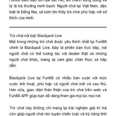
tỷ lệ trả thưởng minh bạch. Người chơi tại Việt Nam, đặc
biệt là Đồng Nai, sẽ luôn tìm thấy trò chơi phù hợp với sở
thích của mình.
Trò chơi nổi bật: Blackjack Live
Một trong những trò chơi được yêu thích nhất tại Fun88
chính là Blackjack Live. Đây là phiên bản trực tiếp, nơi
người chơi có thể tương tác với dealer thật và những
người chơi khác, mang lại cảm giác chân thực và hấp
dẫn.
Blackjack Live tại Fun88 có nhiều bàn cược với mức
cược linh hoạt, phù hợp cả người chơi mới và cao thủ.
Hơn nữa, giao diện thân thiện của trò chơi trên web và
Fun88 APP giúp bạn dễ dàng tham gia mọi lúc mọi nơi.
Trò chơi này không chỉ mang lại trải nghiệm giải trí mà
còn giúp người chơi rèn luyện chiến lược và kỹ năng tính