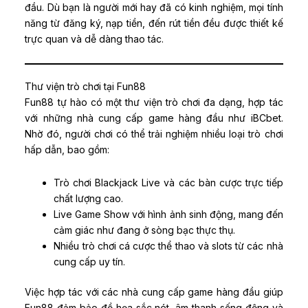
đầu. Dù bạn là người mới hay đã có kinh nghiệm, mọi tính
năng từ đăng ký, nạp tiền, đến rút tiền đều được thiết kế
trực quan và dễ dàng thao tác.
Thư viện trò chơi tại Fun88
Fun88 tự hào có một thư viện trò chơi đa dạng, hợp tác
với những nhà cung cấp game hàng đầu như iBCbet.
Nhờ đó, người chơi có thể trải nghiệm nhiều loại trò chơi
hấp dẫn, bao gồm:
Trò chơi Blackjack Live và các bàn cược trực tiếp
chất lượng cao.
Live Game Show với hình ảnh sinh động, mang đến
cảm giác như đang ở sòng bạc thực thụ.
Nhiều trò chơi cá cược thể thao và slots từ các nhà
cung cấp uy tín.
Việc hợp tác với các nhà cung cấp game hàng đầu giúp
Fun88 đảm bảo đồ họa sắc nét, âm thanh sống động và