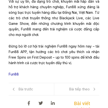
Với sự uy tín, đa dạng trò chơi, khuyến mãi hấp dẫn và
hỗ trợ khách hàng chuyên nghiệp, Fun88 xứng đáng là
sòng bạc trực tuyến hàng đầu tại Đồng Nai, Việt Nam. Từ
các trò chơi truyền thống như Blackjack Live, các Live
Game Show, đến những chương trình khuyến mãi độc
quyền, Fun88 mang đến trải nghiệm cá cược đẳng cấp
cho mọi người chơi.
Đừng bỏ lỡ cơ hội trải nghiệm Fun88 ngay hôm nay – tải
Fun88 APP, tận hưởng các trò chơi yêu thích và nhận
Free Spins on First Deposit – up to 100 spins để khởi đầu
hành trình cá cược trực tuyến đầy thú vị.
Fun88
Bài trước
Bài tiếp theo
Bài viết