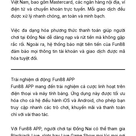
Việt Nam, bao gồm Mastercard, các ngân hàng nội địa, ví
điện tử và chuyển khoản trực tuyến. Mỗi giao dịch đều
được xử lý nhanh chóng, an toàn và minh bạch.
Việc đa dạng hóa phương thức thanh toán giúp người
chơi tại Đồng Nai dễ dàng nạp và rút tiền mà không gặp
rắc rối. Ngoài ra, hệ thống bảo mật tiên tiến của Fun88
đảm bảo mọi thông tin tài khoản và giao dịch được mã
hóa tuyệt đối.
Trải nghiệm di động: Fun88 APP
Fun88 APP mang đến trải nghiệm cá cược linh hoạt trên
điện thoại và máy tính bảng. Ứng dụng này được tối ưu
hóa cho cả hệ điều hành iOS và Android, cho phép bạn
truy cập nhanh các trò chơi, khuyến mãi và thanh toán
chỉ với vài thao tác.
Với Fun88 APP, người chơi tại Đồng Nai có thể tham gia
Blackjack Live, slots hay Live Game Show mọi lúc mọi nơi